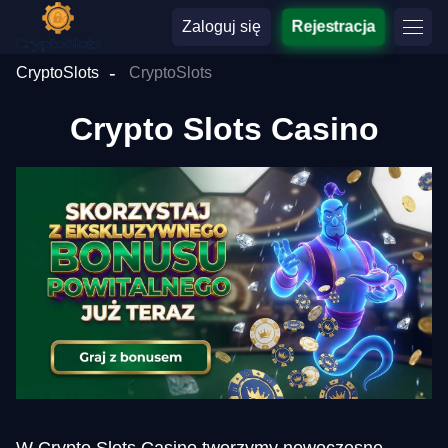
Zaloguj się
Rejestracja
CryptoSlots
CryptoSlots
Crypto Slots Casino
W Crypto Slots Casino tworzymy nowoczesne