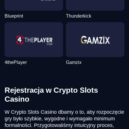
Blueprint
Thunderkick
4thePlayer
Gamzix
Rejestracja w Crypto Slots
Casino
W Crypto Slots Casino dbamy o to, aby rozpoczęcie
gry było szybkie, wygodne i wymagało minimum
formalności. Przygotowaliśmy intuicyjny proces,