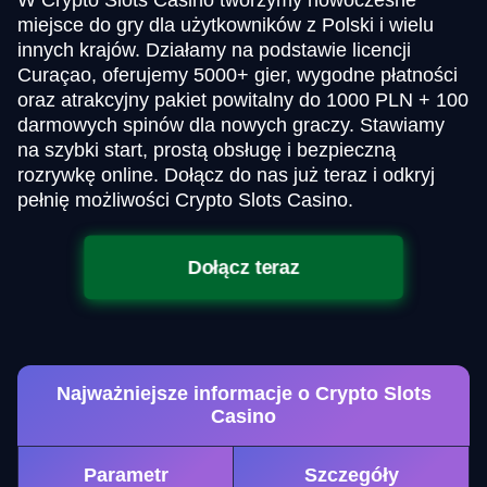
miejsce do gry dla użytkowników z Polski i wielu
innych krajów. Działamy na podstawie licencji
Curaçao, oferujemy 5000+ gier, wygodne płatności
oraz atrakcyjny pakiet powitalny do 1000 PLN + 100
darmowych spinów dla nowych graczy. Stawiamy
na szybki start, prostą obsługę i bezpieczną
rozrywkę online. Dołącz do nas już teraz i odkryj
pełnię możliwości Crypto Slots Casino.
Dołącz teraz
Najważniejsze informacje o Crypto Slots
Casino
Parametr
Szczegóły