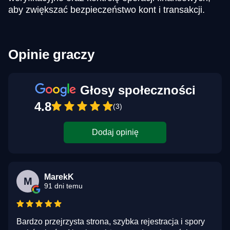
aby zwiększać bezpieczeństwo kont i transakcji.
Opinie graczy
Głosy społeczności
4.8
(3)
Dodaj opinię
MarekK
M
91 dni temu
Bardzo przejrzysta strona, szybka rejestracja i spory