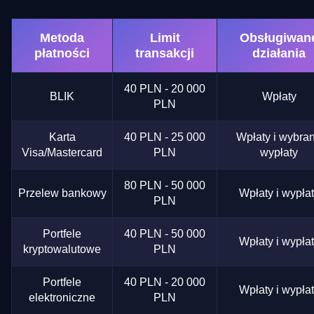
Metoda
Limit
Obsługiwan
płatności
transakcji
działania
40 PLN - 20 000
BLIK
Wpłaty
PLN
Karta
40 PLN - 25 000
Wpłaty i wybra
Visa/Mastercard
PLN
wypłaty
80 PLN - 50 000
Przelew bankowy
Wpłaty i wypła
PLN
Portfele
40 PLN - 50 000
Wpłaty i wypła
kryptowalutowe
PLN
Portfele
40 PLN - 20 000
Wpłaty i wypła
elektroniczne
PLN