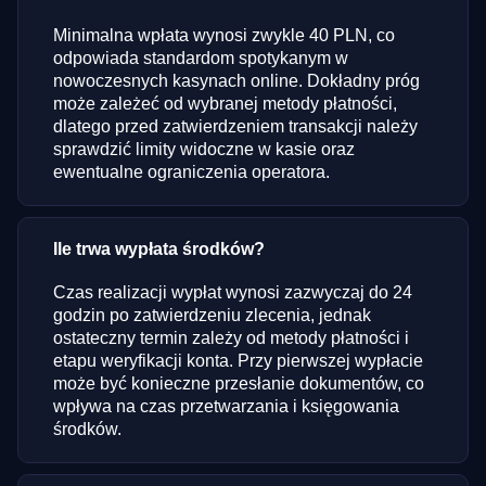
Minimalna wpłata wynosi zwykle 40 PLN, co
odpowiada standardom spotykanym w
nowoczesnych kasynach online. Dokładny próg
może zależeć od wybranej metody płatności,
dlatego przed zatwierdzeniem transakcji należy
sprawdzić limity widoczne w kasie oraz
ewentualne ograniczenia operatora.
Ile trwa wypłata środków?
Czas realizacji wypłat wynosi zazwyczaj do 24
godzin po zatwierdzeniu zlecenia, jednak
ostateczny termin zależy od metody płatności i
etapu weryfikacji konta. Przy pierwszej wypłacie
może być konieczne przesłanie dokumentów, co
wpływa na czas przetwarzania i księgowania
środków.