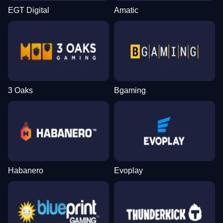
EGT Digital
Amatic
3 Oaks
Bgaming
Habanero
Evoplay