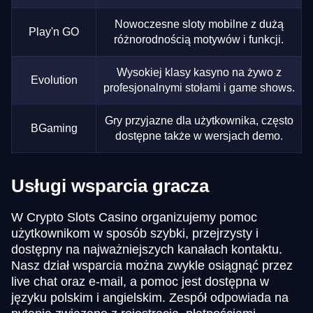
Nowoczesne sloty mobilne z dużą
Play'n GO
różnorodnością motywów i funkcji.
Wysokiej klasy kasyno na żywo z
Evolution
profesjonalnymi stołami i game shows.
Gry przyjazne dla użytkownika, często
BGaming
dostępne także w wersjach demo.
Usługi wsparcia gracza
W Crypto Slots Casino organizujemy pomoc
użytkownikom w sposób szybki, przejrzysty i
dostępny na najważniejszych kanałach kontaktu.
Nasz dział wsparcia można zwykle osiągnąć przez
live chat oraz e-mail, a pomoc jest dostępna w
języku polskim i angielskim. Zespół odpowiada na