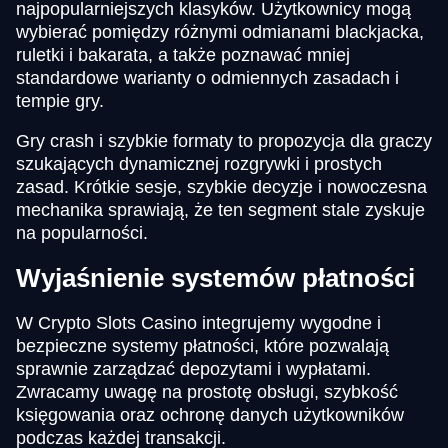
najpopularniejszych klasyków. Użytkownicy mogą
wybierać pomiędzy różnymi odmianami blackjacka,
ruletki i bakarata, a także poznawać mniej
standardowe warianty o odmiennych zasadach i
tempie gry.
Gry crash i szybkie formaty to propozycja dla graczy
szukających dynamicznej rozgrywki i prostych
zasad. Krótkie sesje, szybkie decyzje i nowoczesna
mechanika sprawiają, że ten segment stale zyskuje
na popularności.
Wyjaśnienie systemów płatności
W Crypto Slots Casino integrujemy wygodne i
bezpieczne systemy płatności, które pozwalają
sprawnie zarządzać depozytami i wypłatami.
Zwracamy uwagę na prostotę obsługi, szybkość
księgowania oraz ochronę danych użytkowników
podczas każdej transakcji.