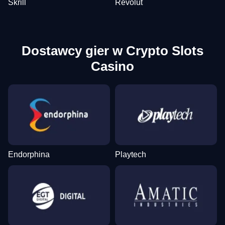
Skrill
Revolut
Dostawcy gier w Crypto Slots
Casino
Endorphina
Playtech