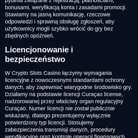
pytania związane z rejestracją, płatnościami,
bonusami, weryfikacją konta i zasadami promocji.
Stawiamy na jasną komunikację, rzeczowe
odpowiedzi i sprawną obsługę zgłoszeń, aby
użytkownicy mogli szybko wrócić do gry bez
zbędnych opóźnień.
Licencjonowanie i
bezpieczeństwo
W Crypto Slots Casino łączymy wymagania
licencyjne z nowoczesnymi standardami ochrony
danych, aby zapewniać wiarygodne środowisko gry.
Działamy na podstawie licencji Curaçao license,
nadzorowanej przez właściwy organ regulacyjny
Curaçao. Numer licencji nie został publicznie
wskazany, dlatego prezentujemy wyłącznie
potwierdzony typ licencji. Stosujemy
zabezpieczenia transmisji danych, procedury
weryfikacyjne oraz kontrolę operacji finansowych,