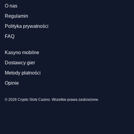
O nas
Regulamin
Polityka prywatności
FAQ
Kasyno mobilne
Dostawcy gier
Metody płatności
Opinie
© 2026 Crypto Slots Casino. Wszelkie prawa zastrzeżone.